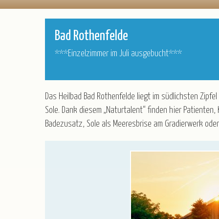
Katalogbestellung
Partner/Referenz
Blätterkatalog
Stellenangebote
Bad Rothenfelde
Newsletter
***Einzelzimmer im Juli ausgebucht***
Taxi-Service/Zustiege
Versicherung
Gruppenrabatt
Das Heilbad Bad Rothenfelde liegt im südlichsten Zipf
Luftfahrt - Schwarze Liste
Sole. Dank diesem „Naturtalent“ finden hier Patienten
Anmeldeformular für Reisebüros
Badezusatz, Sole als Meeresbrise am Gradierwerk oder 