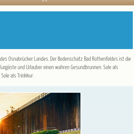
en
Öffnungszeiten
Baltikum
Belgien
Deutschland
England
Frankreich
Italien
el des Osnabrücker Landes. Der Bodenschatz Bad Rothenfeldes ist die
Kroatien
, Kurgäste und Urlauber einen wahren Gesundbrunnen. Sole als
Norwegen
Sole als Trinkkur.
Österreich
Polen
Portugal
Schweiz
Spanien
Tschechien
Ungarn