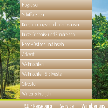
Flugreisen
Schiffsreisen
Kur-, Erholungs- und Urlaubsreisen
Kurz-, Erlebnis- und Rundreisen
Nord-/Ostsee und Inseln
Advent
Weihnachten
Weihnachten & Silvester
Silvester
Winter & Frühjahr
R.U.F Reisebüro
Service
Wir über uns