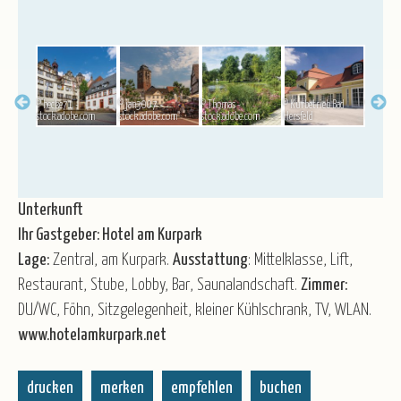
Gruppenreisen
Baltikum
Belgien
Deutschland
England
Frankreich
Italien
Kroatien
Norwegen
ue &
ger /
© hecke71 -
© jan3007 -
© Thomas -
© Kurbetrieb Bad
© Hannes
hoto.com
stock.adobe.com
Österreich
stock.adobe.com
Polen
Portugal
stock.adobe.com
Schweiz
Hersfeld
Spanien
Niederkof
Tschechien
Ungarn
Unterkunft
Ihr Gastgeber: Hotel am Kurpark
Lage:
Zentral, am Kurpark.
Ausstattung
: Mittelklasse, Lift,
Restaurant, Stube, Lobby, Bar, Saunalandschaft.
Zimmer:
DU/WC, Föhn, Sitzgelegenheit, kleiner Kühlschrank, TV, WLAN.
www.hotelamkurpark.net
drucken
merken
empfehlen
buchen