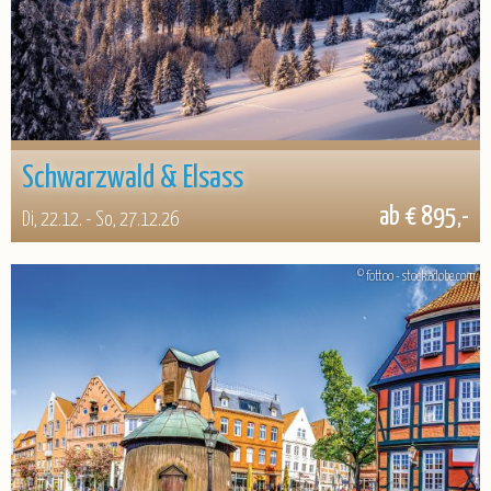
Schwarzwald & Elsass
ab € 895,-
Di, 22.12. - So, 27.12.26
© fottoo - stock.adobe.com