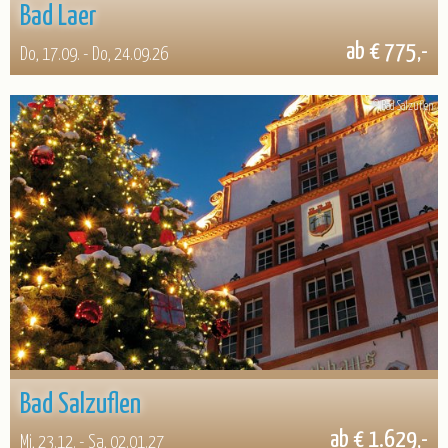
Bad Laer
ab € 775,-
Do, 17.09. - Do, 24.09.26
© Bad Salzuflen
Bad Salzuflen
ab € 1.629,-
Mi, 23.12. - Sa, 02.01.27