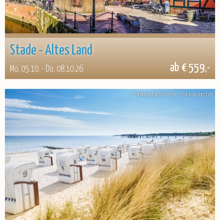
Stade - Altes Land
ab € 559,-
Mo, 05.10. - Do, 08.10.26
© mmphotographie.de - stock.adobe.com