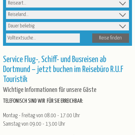
Kurz-, Erlebnis- und Rundreisen
Nord-/Ostsee und Inseln
Reiseart
Advent
Weihnachten
Weihnachten & Silvester
Reiseland
Silvester
Winter & Frühjahr
Reisedauer
R.U.F Reisebüro
Volltextsuche
Service
Katalogbestellung
Blätterkatalog
Newsletter
Service Flug-, Schiff- und Busreisen ab
Taxi-Service/Zustiege
Versicherung
Gruppenrabatt
Dortmund – jetzt buchen im Reisebüro R.U.F
Luftfahrt - Schwarze Liste
Touristik
Anmeldeformular für Reisebüros
Wichtige Informationen für unsere Gäste
Wir über uns
TELEFONISCH SIND WIR FÜR SIE ERREICHBAR:
Partner/Referenzen
Stellenangebote
Montag - Freitag von 08.00 - 17.00 Uhr
Kontakt
Samstag von 09.00 - 13.00 Uhr
Öffnungszeiten