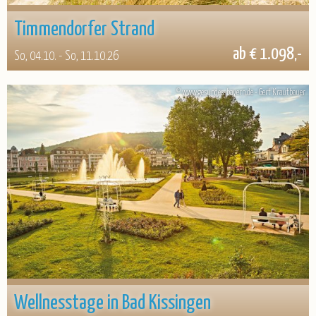
Timmendorfer Strand
ab € 1.098,-
So, 04.10. - So, 11.10.26
© www.gesundes-bayern.de - Gert Krautbauer
Wellnesstage in Bad Kissingen