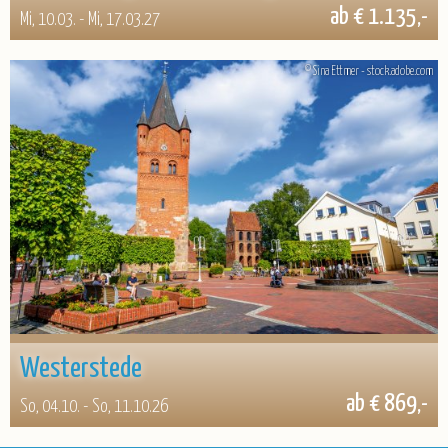
ab € 1.135,-
Mi, 10.03. - Mi, 17.03.27
© Sina Ettmer - stock.adobe.com
Westerstede
ab € 869,-
So, 04.10. - So, 11.10.26