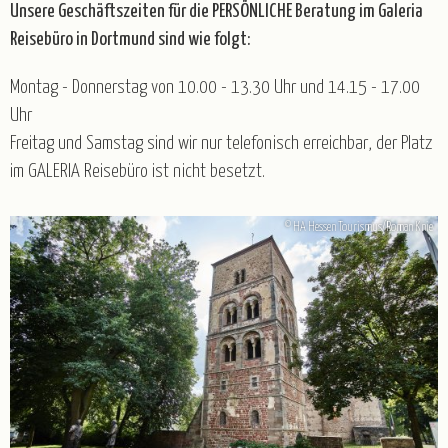
Unsere Geschäftszeiten für die PERSÖNLICHE Beratung im Galeria
Gruppenreisen
Reisebüro in Dortmund sind wie folgt:
Baltikum
Belgien
Deutschland
England
Montag - Donnerstag von 10.00 - 13.30 Uhr und 14.15 - 17.00
Frankreich
Italien
Kroatien
Norwegen
Uhr
Österreich
Polen
Portugal
Schweiz
Spanien
Freitag und Samstag sind wir nur telefonisch erreichbar, der Platz
Tschechien
Ungarn
im GALERIA Reisebüro ist nicht besetzt.
© HA Hessen Tourismus/Roman Knie