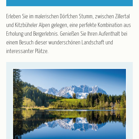
Kurz-, Erlebnis- und Rundreisen
Nord-/Ostsee und Inseln
Advent
Weihnachten
Weihnachten & Silvester
Erleben Sie im malerischen Dörfchen Stumm, zwischen Zillertal
Silvester
Winter & Frühjahr
und Kitzbüheler Alpen gelegen, eine perfekte Kombination aus
R.U.F Reisebüro
Erholung und Bergerlebnis. Genießen Sie Ihren Aufenthalt bei
einem Besuch dieser wunderschönen Landschaft und
Service
interessanter Plätze.
Katalogbestellung
Blätterkatalog
Newsletter
Taxi-Service/Zustiege
Versicherung
Gruppenrabatt
Luftfahrt - Schwarze Liste
Anmeldeformular für Reisebüros
Wir über uns
Partner/Referenzen
Stellenangebote
Sicht auf Kufstein und Inntal
© frangipani.s - stock.adobe.com
Kontakt
Öffnungszeiten