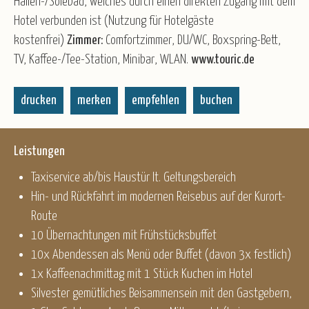
Hallen-/Solebad, welches durch einen direkten Zugang mit dem
Hotel verbunden ist (Nutzung für Hotelgäste
kostenfrei)
Zimmer:
Comfortzimmer, DU/WC, Boxspring-Bett,
TV, Kaffee-/Tee-Station, Minibar, WLAN.
www.touric.de
drucken
merken
empfehlen
buchen
Leistungen
Taxiservice ab/bis Haustür lt. Geltungsbereich
Hin- und Rückfahrt im modernen Reisebus auf der Kurort-
Route
10 Übernachtungen mit Frühstücksbuffet
10x Abendessen als Menü oder Buffet (davon 3x festlich)
1x Kaffeenachmittag mit 1 Stück Kuchen im Hotel
Silvester gemütliches Beisammensein mit den Gastgebern,