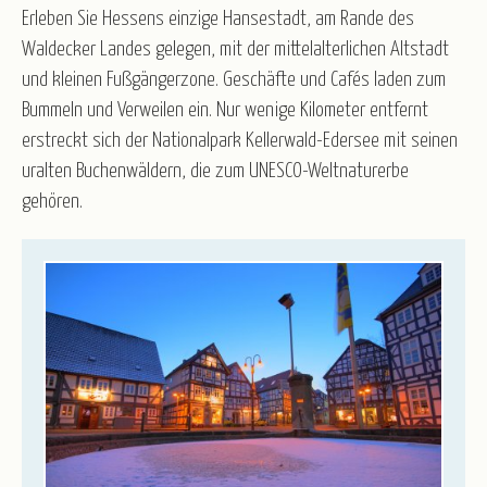
Kurz-, Erlebnis- und Rundreisen
Nord-/Ostsee und Inseln
Erleben Sie Hessens einzige Hansestadt, am Rande des
Advent
Weihnachten
Weihnachten & Silvester
Waldecker Landes gelegen, mit der mittelalterlichen Altstadt
Silvester
Winter & Frühjahr
und kleinen Fußgängerzone. Geschäfte und Cafés laden zum
R.U.F Reisebüro
Bummeln und Verweilen ein. Nur wenige Kilometer entfernt
erstreckt sich der Nationalpark Kellerwald-Edersee mit seinen
Service
uralten Buchenwäldern, die zum UNESCO-Weltnaturerbe
Katalogbestellung
Blätterkatalog
Newsletter
gehören.
Taxi-Service/Zustiege
Versicherung
Gruppenrabatt
Luftfahrt - Schwarze Liste
Anmeldeformular für Reisebüros
Wir über uns
Partner/Referenzen
Stellenangebote
Kontakt
Öffnungszeiten