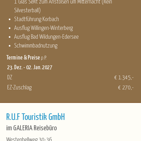
1 Glas Sekt zum Anstoßen um Mitternacht (kein
Silvesterball)
Stadtführung Korbach
Ausflug Willingen-Winterberg
Ausflug Bad Wildungen-Edersee
Schwimmbadnutzung
Termine & Preise
p.P.
23. Dez. - 02. Jan. 2027
DZ
€ 1.345,-
EZ-Zuschlag
€ 270,-
R.U.F Touristik GmbH
im GALERIA Reisebüro
Westenhellweg 30-36