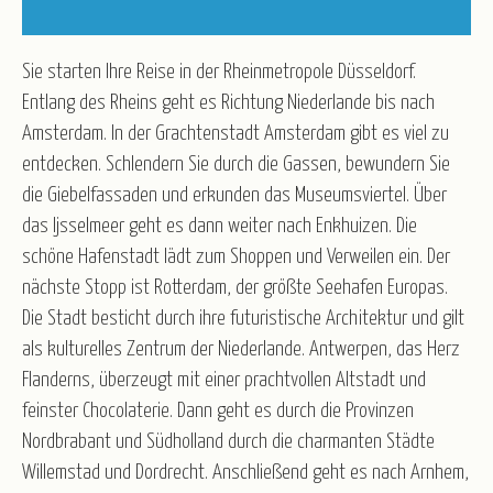
Kurz-, Erlebnis- und Rundreisen
Nord-/Ostsee und Inseln
Advent
Weihnachten
Weihnachten & Silvester
Silvester
Winter & Frühjahr
Sie starten Ihre Reise in der Rheinmetropole Düsseldorf.
Entlang des Rheins geht es Richtung Niederlande bis nach
R.U.F Reisebüro
Amsterdam. In der Grachtenstadt Amsterdam gibt es viel zu
Service
entdecken. Schlendern Sie durch die Gassen, bewundern Sie
die Giebelfassaden und erkunden das Museumsviertel. Über
Katalogbestellung
Blätterkatalog
Newsletter
das Ijsselmeer geht es dann weiter nach Enkhuizen. Die
Taxi-Service/Zustiege
Versicherung
Gruppenrabatt
schöne Hafenstadt lädt zum Shoppen und Verweilen ein. Der
Luftfahrt - Schwarze Liste
nächste Stopp ist Rotterdam, der größte Seehafen Europas.
Anmeldeformular für Reisebüros
Die Stadt besticht durch ihre futuristische Architektur und gilt
Wir über uns
als kulturelles Zentrum der Niederlande. Antwerpen, das Herz
Flanderns, überzeugt mit einer prachtvollen Altstadt und
Partner/Referenzen
Stellenangebote
feinster Chocolaterie. Dann geht es durch die Provinzen
Kontakt
Nordbrabant und Südholland durch die charmanten Städte
Willemstad und Dordrecht. Anschließend geht es nach Arnhem,
Öffnungszeiten