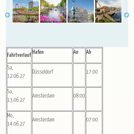
© Z. Jacobs -
© CPN -
© orpheus26 -
a Cruises
stock.adobe.com
stock.adobe.com
stock.adobe.com
© VisitBrabant
Hafen
An
Ab
Fahrtverlauf
Sa,
Düsseldorf
17:00
12.06.27
So,
Amsterdam
08:00
13.06.27
Mo,
Amsterdam
07:00
14.06.27