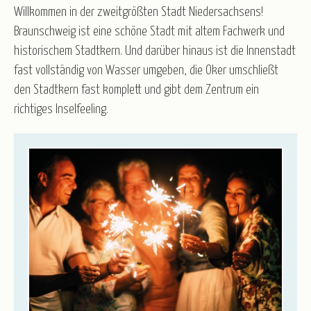
Kurz-, Erlebnis- und Rundreisen
Nord-/Ostsee und Inseln
Willkommen in der zweitgrößten Stadt Niedersachsens!
Advent
Weihnachten
Weihnachten & Silvester
Braunschweig ist eine schöne Stadt mit altem Fachwerk und
Silvester
Winter & Frühjahr
historischem Stadtkern. Und darüber hinaus ist die Innenstadt
R.U.F Reisebüro
fast vollständig von Wasser umgeben, die Oker umschließt
den Stadtkern fast komplett und gibt dem Zentrum ein
Service
richtiges Inselfeeling.
Katalogbestellung
Blätterkatalog
Newsletter
Taxi-Service/Zustiege
Versicherung
Gruppenrabatt
Luftfahrt - Schwarze Liste
Anmeldeformular für Reisebüros
Wir über uns
Partner/Referenzen
Stellenangebote
Winterstimmung am Celler Schloss
Kontakt
© artfocus - stock.adobe.com
Burgplatz in Braunschweig
Hotel Belvilla Braunschweig
© Blickfang-stock.adobe.com
Öffnungszeiten