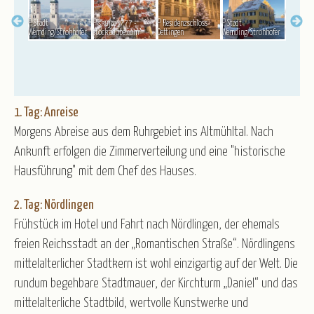
© Tourist
Gruppenreisen
© Stadt
© shujaa_777 -
© Residenzschloss
© Stadt
Informat
Wemding/Strohhofer
stock.adobe.com
Oettingen
Wemding/Strohhofer
Wemding
Baltikum
Belgien
Deutschland
England
Frankreich
Italien
Kroatien
Norwegen
Österreich
Polen
Portugal
Schweiz
Spanien
1. Tag: Anreise
Tschechien
Ungarn
Morgens Abreise aus dem Ruhrgebiet ins Altmühltal. Nach
Ankunft erfolgen die Zimmerverteilung und eine "historische
Hausführung" mit dem Chef des Hauses.
2. Tag: Nördlingen
Frühstück im Hotel und Fahrt nach Nördlingen, der ehemals
freien Reichsstadt an der „Romantischen Straße“. Nördlingens
mittelalterlicher Stadtkern ist wohl einzigartig auf der Welt. Die
rundum begehbare Stadtmauer, der Kirchturm „Daniel“ und das
mittelalterliche Stadtbild, wertvolle Kunstwerke und