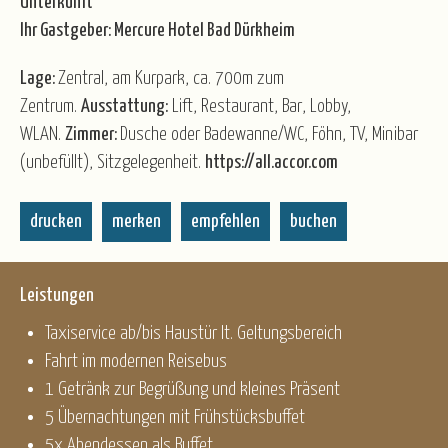
Unterkunft
Ihr Gastgeber: Mercure Hotel Bad Dürkheim
Lage:
Zentral, am Kurpark, ca. 700m zum
Zentrum.
Ausstattung:
Lift, Restaurant, Bar, Lobby,
WLAN.
Zimmer:
Dusche oder Badewanne/WC, Föhn, TV, Minibar
(unbefüllt), Sitzgelegenheit.
https://all.accor.com
drucken
merken
empfehlen
buchen
Leistungen
Taxiservice ab/bis Haustür lt. Geltungsbereich
Fahrt im modernen Reisebus
1 Getränk zur Begrüßung und kleines Präsent
5 Übernachtungen mit Frühstücksbuffet
5x Abendessen als Buffet