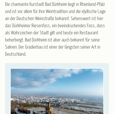
Kurz-, Erlebnis- und Rundreisen
Nord-/Ostsee und Inseln
Die charmante Kurstadt Bad Dürkheim liegt in Rheinland-Pfalz
Advent
Weihnachten
Weihnachten & Silvester
und ist vor allem für ihre Weintradition und die idyllische Lage
Silvester
Winter & Frühjahr
an der Deutschen Weinstraße bekannt. Sehenswert ist hier
R.U.F Reisebüro
das Dürkheimer Riesenfass, ein beeindruckendes Fass, dass
als Wahrzeichen der Stadt gilt und heute ein Restaurant
Service
beherbergt. Bad Dürkheim ist aber auch bekannt für seine
Katalogbestellung
Blätterkatalog
Newsletter
Salinen. Der Gradierbau ist einer der längsten seiner Art in
Taxi-Service/Zustiege
Versicherung
Gruppenrabatt
Deutschland.
Luftfahrt - Schwarze Liste
Anmeldeformular für Reisebüros
Wir über uns
Partner/Referenzen
Stellenangebote
Kontakt
Öffnungszeiten