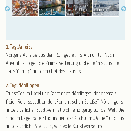
© Touristik Service
© Tourist-
© Stadt
Gruppenreisen
© shujaa_777 -
© Andy Ilmberger -
Dinkelsbühl/Ingrid
Information
Oettingen
stock.adobe.com
stock.adobe.com
Wenzel
Wemding
Rensing
Baltikum
Belgien
Deutschland
England
Frankreich
Italien
Kroatien
Norwegen
Österreich
Polen
Portugal
Schweiz
Spanien
1. Tag: Anreise
Tschechien
Ungarn
Morgens Abreise aus dem Ruhrgebiet ins Altmühltal. Nach
Ankunft erfolgen die Zimmerverteilung und eine "historische
Hausführung" mit dem Chef des Hauses.
2. Tag: Nördlingen
Frühstück im Hotel und Fahrt nach Nördlingen, der ehemals
freien Reichsstadt an der „Romantischen Straße“. Nördlingens
mittelalterlicher Stadtkern ist wohl einzigartig auf der Welt. Die
rundum begehbare Stadtmauer, der Kirchturm „Daniel“ und das
mittelalterliche Stadtbild, wertvolle Kunstwerke und