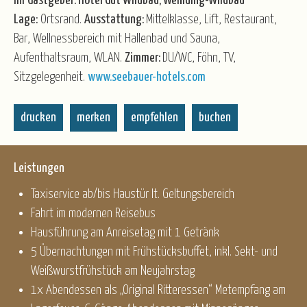
Ihr Gastgeber: Hotel Gut Wildbad, Wemding-Wildbad
Lage:
Ortsrand.
Ausstattung:
Mittelklasse, Lift, Restaurant,
Bar, Wellnessbereich mit Hallenbad und Sauna,
Aufenthaltsraum, WLAN.
Zimmer:
DU/WC, Föhn, TV,
Sitzgelegenheit.
www.seebauer-hotels.com
drucken
merken
empfehlen
buchen
Leistungen
Taxiservice ab/bis Haustür lt. Geltungsbereich
Fahrt im modernen Reisebus
Hausführung am Anreisetag mit 1 Getränk
5 Übernachtungen mit Frühstücksbuffet, inkl. Sekt- und
Weißwurstfrühstück am Neujahrstag
1x Abendessen als „Original Ritteressen“ Metempfang am