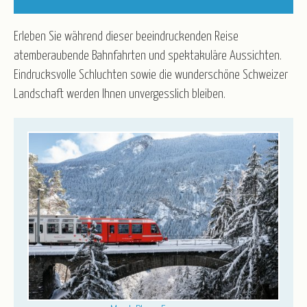
Kurz-, Erlebnis- und Rundreisen
Nord-/Ostsee und Inseln
Advent
Weihnachten
Weihnachten & Silvester
Erleben Sie während dieser beeindruckenden Reise
Silvester
Winter & Frühjahr
atemberaubende Bahnfahrten und spektakuläre Aussichten.
R.U.F Reisebüro
Eindrucksvolle Schluchten sowie die wunderschöne Schweizer
Landschaft werden Ihnen unvergesslich bleiben.
Service
Katalogbestellung
Blätterkatalog
Newsletter
Taxi-Service/Zustiege
Versicherung
Gruppenrabatt
Luftfahrt - Schwarze Liste
Anmeldeformular für Reisebüros
Wir über uns
Partner/Referenzen
Stellenangebote
Kontakt
Öffnungszeiten