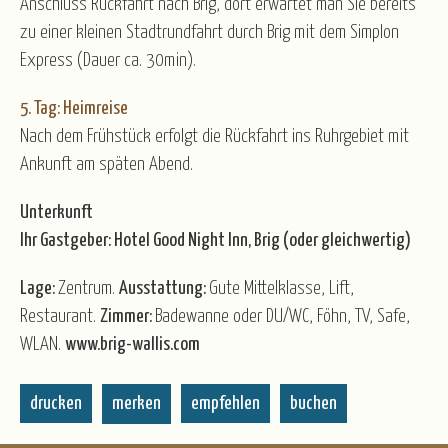
Anschluss Rückfahrt nach Brig, dort erwartet man Sie bereits
zu einer kleinen Stadtrundfahrt durch Brig mit dem Simplon
Express (Dauer ca. 30min).
5. Tag: Heimreise
Nach dem Frühstück erfolgt die Rückfahrt ins Ruhrgebiet mit
Ankunft am späten Abend.
Unterkunft
Ihr Gastgeber: Hotel Good Night Inn, Brig (oder gleichwertig)
Lage:
Zentrum.
Ausstattung:
Gute Mittelklasse, Lift,
Restaurant.
Zimmer:
Badewanne oder DU/WC, Föhn, TV, Safe,
WLAN.
www.brig-wallis.com
drucken
merken
empfehlen
buchen