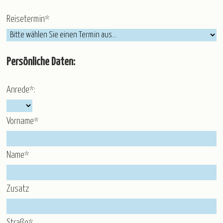
Kurz-, Erlebnis- und Rundreisen
Nord-/Ostsee und Inseln
Advent
Weihnachten
Weihnachten & Silvester
Reisetermin*
Silvester
Winter & Frühjahr
R.U.F Reisebüro
Persönliche Daten:
Service
Anrede*:
Katalogbestellung
Blätterkatalog
Newsletter
Taxi-Service/Zustiege
Versicherung
Gruppenrabatt
Luftfahrt - Schwarze Liste
Vorname*
Anmeldeformular für Reisebüros
Wir über uns
Name*
Partner/Referenzen
Stellenangebote
Zusatz
Kontakt
Öffnungszeiten
Straße*