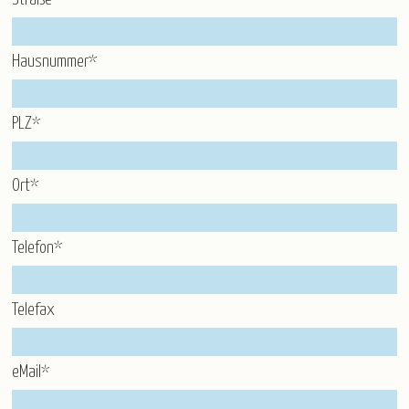
Gruppenreisen
Hausnummer*
Baltikum
Belgien
Deutschland
England
Frankreich
Italien
Kroatien
Norwegen
Österreich
Polen
Portugal
Schweiz
Spanien
PLZ*
Tschechien
Ungarn
Ort*
Telefon*
Telefax
eMail*