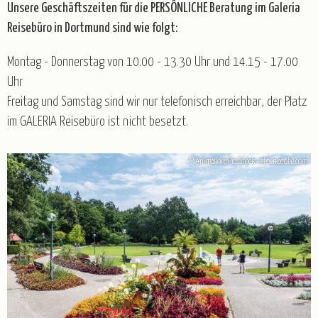
Unsere Geschäftszeiten für die PERSÖNLICHE Beratung im Galeria
Gruppenreisen
Reisebüro in Dortmund sind wie folgt:
Baltikum
Belgien
Deutschland
England
Montag - Donnerstag von 10.00 - 13.30 Uhr und 14.15 - 17.00
Frankreich
Italien
Kroatien
Norwegen
Uhr
Österreich
Polen
Portugal
Schweiz
Spanien
Freitag und Samstag sind wir nur telefonisch erreichbar, der Platz
Tschechien
Ungarn
im GALERIA Reisebüro ist nicht besetzt.
© Animaflora PicsStock - stock.adobe.com