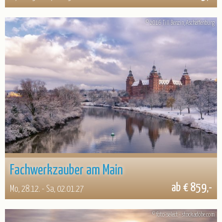
© 2016 Till Benzin, Aschaffenburg
Fachwerkzauber am Main
ab € 859,-
Mo, 28.12. - Sa, 02.01.27
© foto-select - stock.adobe.com