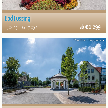
Bad Füssing
ab € 1.299,-
Fr, 04.09. - Do, 17.09.26
© Sina Ettmer - stock.adobe.com