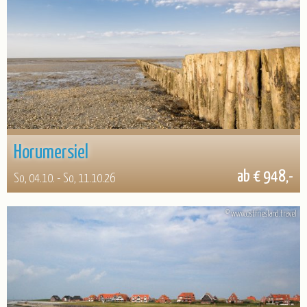
Horumersiel
ab € 948,-
So, 04.10. - So, 11.10.26
© www.ostfriesland.travel