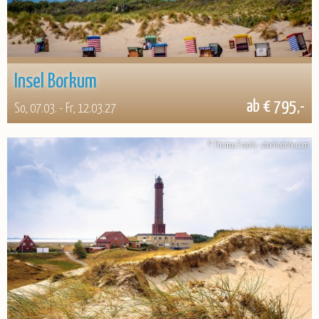
Insel Borkum
ab € 795,-
So, 07.03. - Fr, 12.03.27
© Thomas Franik - stock.adobe.com