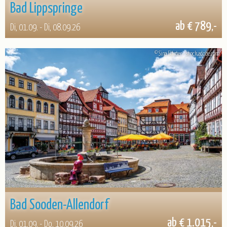
Bad Lippspringe
ab € 789,-
Di, 01.09. - Di, 08.09.26
© Sina Ettmer - stock.adobe.com
Bad Sooden-Allendorf
ab € 1.015,-
Di, 01.09. - Do, 10.09.26