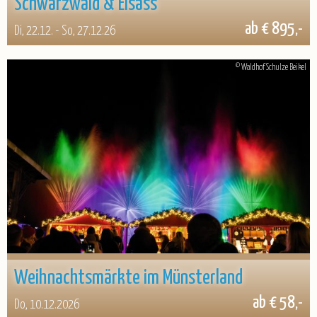
Schwarzwald & Elsass
ab € 895,-
Di, 22.12. - So, 27.12.26
© Waldhof Schulze Beikel
Weihnachtsmärkte im Münsterland
ab € 58,-
Do, 10.12.2026