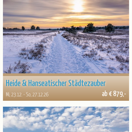
Heide & Hanseatischer Städtezauber
ab € 879,-
Mi, 23.12. - So, 27.12.26
© inexx - stock.adobe.com