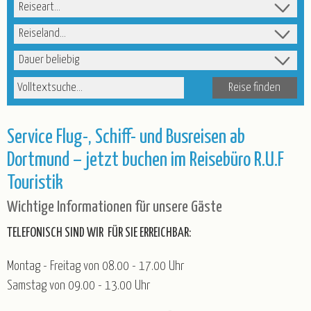
Kurz-, Erlebnis- und Rundreisen
Nord-/Ostsee und Inseln
Reiseart
Advent
Weihnachten
Weihnachten & Silvester
Reiseland
Silvester
Winter & Frühjahr
Reisedauer
R.U.F Reisebüro
Volltextsuche
Service
Katalogbestellung
Blätterkatalog
Newsletter
Service Flug-, Schiff- und Busreisen ab
Taxi-Service/Zustiege
Versicherung
Gruppenrabatt
Dortmund – jetzt buchen im Reisebüro R.U.F
Luftfahrt - Schwarze Liste
Touristik
Anmeldeformular für Reisebüros
Wichtige Informationen für unsere Gäste
Wir über uns
TELEFONISCH SIND WIR FÜR SIE ERREICHBAR:
Partner/Referenzen
Stellenangebote
Montag - Freitag von 08.00 - 17.00 Uhr
Kontakt
Samstag von 09.00 - 13.00 Uhr
Öffnungszeiten