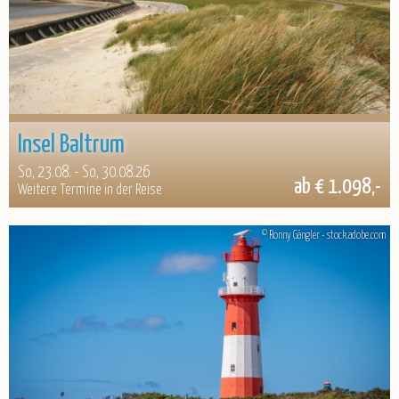
Insel Baltrum
So, 23.08. - So, 30.08.26
ab € 1.098,-
Weitere Termine in der Reise
© Ronny Gängler - stock.adobe.com