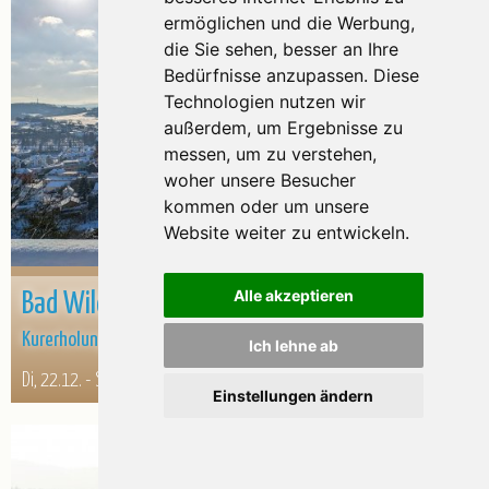
ermöglichen und die Werbung,
die Sie sehen, besser an Ihre
Bedürfnisse anzupassen. Diese
Technologien nutzen wir
außerdem, um Ergebnisse zu
messen, um zu verstehen,
woher unsere Besucher
kommen oder um unsere
Website weiter zu entwickeln.
Alle akzeptieren
Bad Wildungen
Kurerholung über die Festtage
Ich lehne ab
ab € 1.829,-
Di, 22.12. - So, 03.01.27
Einstellungen ändern
© Christian Hedler