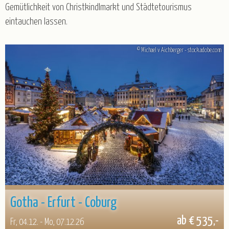
Gemütlichkeit von Christkindlmarkt und Städtetourismus
Gruppenreisen
eintauchen lassen.
Baltikum
Belgien
Deutschland
England
© Michael v Aichberger - stock.adobe.com
Frankreich
Italien
Kroatien
Norwegen
Österreich
Polen
Portugal
Schweiz
Spanien
Tschechien
Ungarn
Gotha - Erfurt - Coburg
ab € 535,-
Fr, 04.12. - Mo, 07.12.26