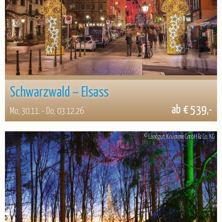
Schwarzwald – Elsass
ab € 539,-
Mo, 30.11. - Do, 03.12.26
© Landgut Krumme GmbH & Co. KG