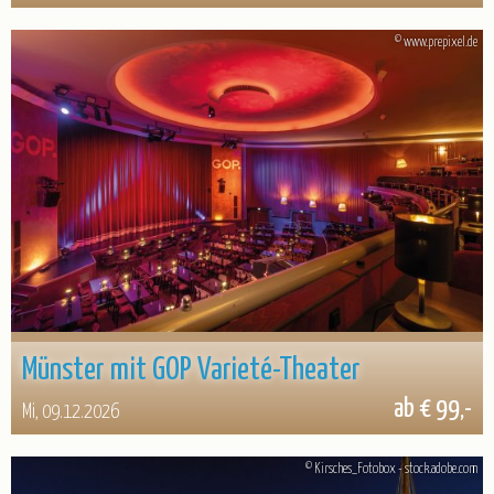
© www.prepixel.de
Münster mit GOP Varieté-Theater
ab € 99,-
Mi, 09.12.2026
© Kirsches_Fotobox - stock.adobe.com