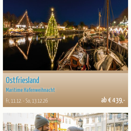
Ostfriesland
Maritime Hafenweihnacht
ab € 439,-
Fr, 11.12. - So, 13.12.26
© Anton Röser / Rheinland-Pfalz Tourismus GmbH