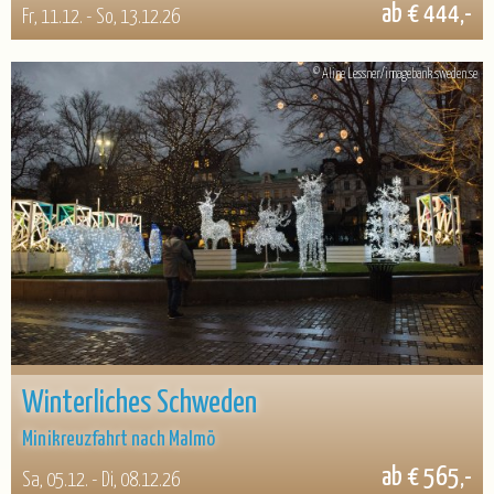
ab € 444,-
Fr, 11.12. - So, 13.12.26
© Aline Lessner/imagebank.sweden.se
Winterliches Schweden
Minikreuzfahrt nach Malmö
ab € 565,-
Sa, 05.12. - Di, 08.12.26