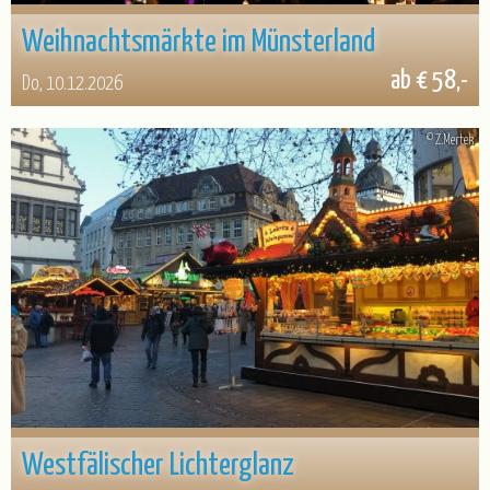
Weihnachtsmärkte im Münsterland
ab € 58,-
Do, 10.12.2026
© Z.Mertek
Westfälischer Lichterglanz