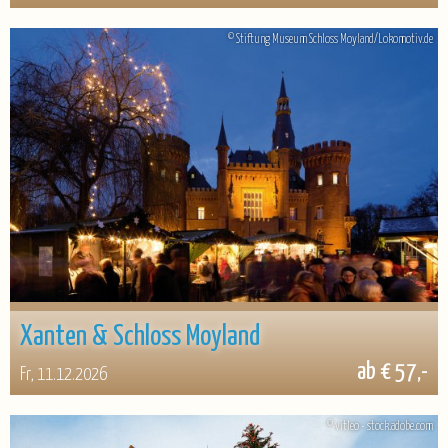
© Stiftung Museum Schloss Moyland/Lokomotiv.de
Xanten & Schloss Moyland
ab € 57,-
Fr, 11.12.2026
© vitleo - stock.adobe.com