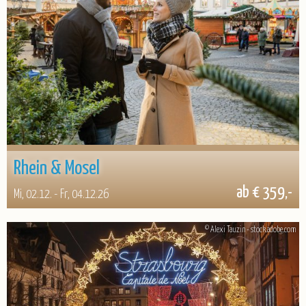
Rhein & Mosel
ab € 359,-
Mi, 02.12. - Fr, 04.12.26
© Alexi Tauzin - stock.adobe.com