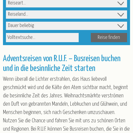
Kurz-, Erlebnis- und Rundreisen
Nord-/Ostsee und Inseln
Reiseart
Advent
Weihnachten
Weihnachten & Silvester
Reiseland
Silvester
Winter & Frühjahr
Reisedauer
R.U.F Reisebüro
Volltextsuche
Service
Katalogbestellung
Blätterkatalog
Newsletter
Adventsreisen von R.U.F. – Busreisen buchen
Taxi-Service/Zustiege
Versicherung
Gruppenrabatt
und in die besinnliche Zeit starten
Luftfahrt - Schwarze Liste
Wenn überall die Lichter erstrahlen, das Haus liebevoll
Anmeldeformular für Reisebüros
geschmückt wird und die Kälte den Atem sichtbar macht, beginnt
Wir über uns
die besinnliche Zeit des Jahres. Weihnachtsmärkte verströmen
den Duft von gebrannten Mandeln, Lebkuchen und Glühwein, und
Partner/Referenzen
Stellenangebote
Menschen beginnen, sich nach Geschenken umzuschauen.
Kontakt
Nutzen Sie die Chance und fahren Sie mit uns zu schönen Orten
und Regionen. Bei R.U.F. können Sie Busreisen buchen, die Sie in die
Öffnungszeiten