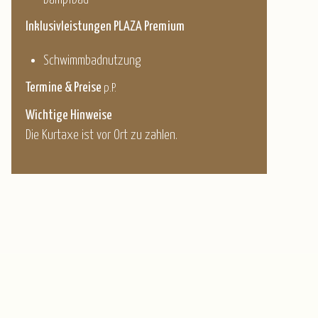
Inklusivleistungen PLAZA Premium
Schwimmbadnutzung
Termine & Preise
p.P.
Wichtige Hinweise
Die Kurtaxe ist vor Ort zu zahlen.
© www.ostsee-schlesw
© Wolfgang Hauke - stock.adobe.com
© TSNT GmbH
holstein.de/T.Vollbrech