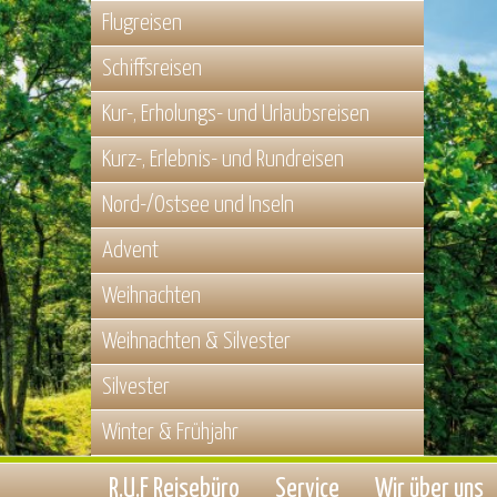
Flugreisen
Schiffsreisen
Kur-, Erholungs- und Urlaubsreisen
Kurz-, Erlebnis- und Rundreisen
Nord-/Ostsee und Inseln
Advent
Weihnachten
Weihnachten & Silvester
Silvester
Winter & Frühjahr
R.U.F Reisebüro
Service
Wir über uns