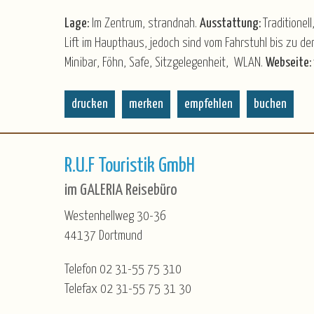
Lage:
Im Zentrum, strandnah.
Ausstattung:
Traditione
Lift im Haupthaus, jedoch sind vom Fahrstuhl bis zu 
Minibar, Föhn, Safe, Sitzgelegenheit, WLAN.
Webseite:
drucken
merken
empfehlen
buchen
R.U.F Touristik GmbH
im GALERIA Reisebüro
Westenhellweg 30-36
44137 Dortmund
Telefon 02 31-55 75 310
Telefax 02 31-55 75 31 30