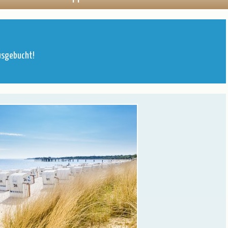
en
Öffnungszeiten
Baltikum
Belgien
Deutschland
usgebucht!
England
Frankreich
Italien
Kroatien
Norwegen
Österreich
Polen
Portugal
Schweiz
Spanien
Tschechien
Ungarn