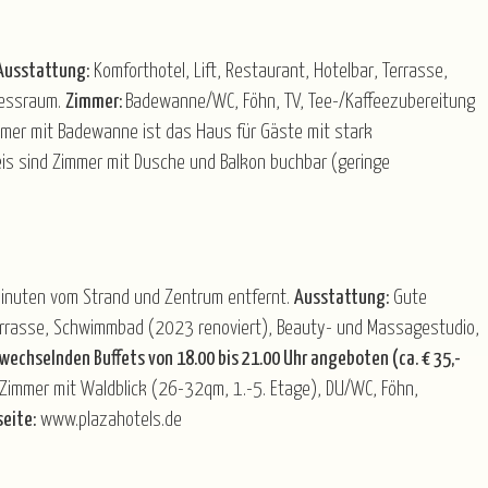
Ausstattung:
Komforthotel, Lift, Restaurant, Hotelbar, Terrasse,
nessraum.
Zimmer:
Badewanne/WC, Föhn, TV, Tee-/Kaffeezubereitung
mer mit Badewanne ist das Haus für Gäste mit stark
eis sind Zimmer mit Dusche und Balkon buchbar (geringe
minuten vom Strand und Zentrum entfernt.
Ausstattung:
Gute
t Terrasse, Schwimmbad (2023 renoviert), Beauty- und Massagestudio,
wechselnden Buffets von 18.00 bis 21.00 Uhr angeboten (ca. € 35,-
Zimmer mit Waldblick (26-32qm, 1.-5. Etage), DU/WC, Föhn,
eite:
www.plazahotels.de