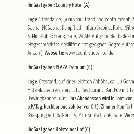
Ihr Gastgeber: Country Hotel (A)
Lage:
Strandallee, 50m vom Strand und zentrumsnah.
Sauna, BIOSauna, Dampfbad, Infrarotkabine, Ruhe-/Fit
& Mini-Kühlschrank, Safe, WLAN. Aufgrund der Badezim
eingeschränkter Mobilität nicht geeignet. Gegen Aufpr
Anzahl).
Webseite:
www.countryhotel-tdf.de
Ihr Gastgeber: PLAZA Premium (B)
Lage:
Ortsrand, auf einer leichten Anhöhe, ca. 10 Geh
Mittelklasse, renoviert, Lift, Restaurant, Bar, Pub mi
Bowlingbahnen u.v.m..
Das Abendessen wird in Form von 
p.P./Tag, buchbar und zahlbar vor Ort).
Zimmer:
Komfort-
Boxspringbett, Balkon, TV, Mini-Kühlschrank, Safe.
Webs
Ihr Gastgeber: Holsteiner Hof (C)