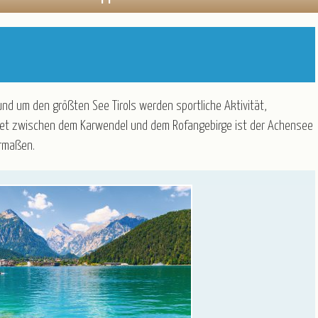
en
Öffnungszeiten
Baltikum
Belgien
Deutschland
England
Frankreich
d um den größten See Tirols werden sportliche Aktivität,
Italien
ttet zwischen dem Karwendel und dem Rofangebirge ist der Achensee
Kroatien
ermaßen.
Norwegen
Österreich
Polen
Portugal
Schweiz
Spanien
Tschechien
Ungarn