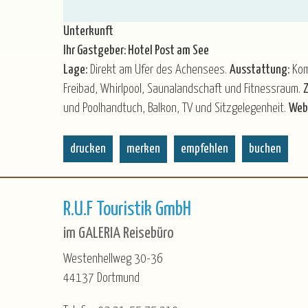
Unterkunft
Ihr Gastgeber: Hotel Post am See
Lage:
Direkt am Ufer des Achensees.
Ausstattung:
Komf
Freibad, Whirlpool, Saunalandschaft und Fitnessraum.
und Poolhandtuch, Balkon, TV und Sitzgelegenheit.
Web
drucken
merken
empfehlen
buchen
R.U.F Touristik GmbH
im GALERIA Reisebüro
Westenhellweg 30-36
44137 Dortmund