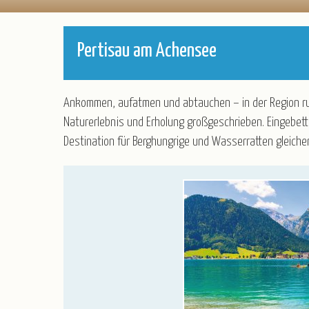
Katalogbestellung
Partner/Referenz
Blätterkatalog
Stellenangebote
Pertisau am Achensee
Newsletter
Taxi-Service/Zustiege
Versicherung
Ankommen, aufatmen und abtauchen – in der Region run
Gruppenrabatt
Naturerlebnis und Erholung großgeschrieben. Eingebe
Luftfahrt - Schwarze Liste
Destination für Berghungrige und Wasserratten gleich
Anmeldeformular für Reisebüros