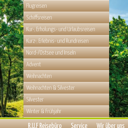
Flugreisen
Schiffsreisen
Kur-, Erholungs- und Urlaubsreisen
Kurz-, Erlebnis- und Rundreisen
Nord-/Ostsee und Inseln
Advent
Weihnachten
Weihnachten & Silvester
Silvester
Winter & Frühjahr
R.U.F Reisebüro
Service
Wir über uns