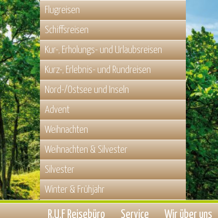
Flugreisen
Schiffsreisen
Kur-, Erholungs- und Urlaubsreisen
Kurz-, Erlebnis- und Rundreisen
Nord-/Ostsee und Inseln
Advent
Weihnachten
Weihnachten & Silvester
Silvester
Winter & Frühjahr
R.U.F Reisebüro
Service
Wir über uns