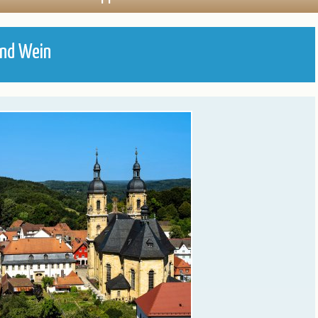
en
Öffnungszeiten
Baltikum
Belgien
und Wein
Deutschland
England
Frankreich
Italien
Kroatien
Norwegen
Österreich
Polen
Portugal
Schweiz
Spanien
Tschechien
Ungarn