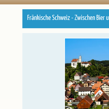
Katalogbestellung
Partner/Referenz
Blätterkatalog
Stellenangebote
Fränkische Schweiz - Zwischen Bier 
Newsletter
Taxi-Service/Zustiege
Versicherung
Gruppenrabatt
Luftfahrt - Schwarze Liste
Anmeldeformular für Reisebüros