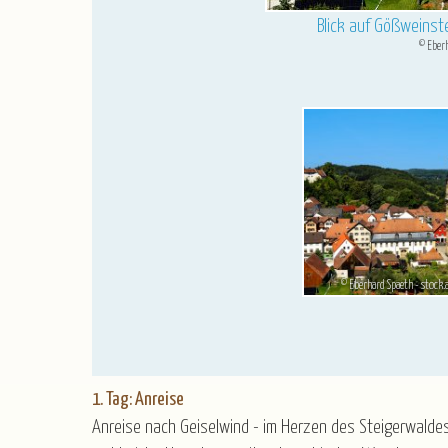
Blick auf Gößweinste
Bierla
© Eber
©
© Eberhard Spaeth - stock
1. Tag: Anreise
Anreise nach Geiselwind - im Herzen des Steigerwaldes 